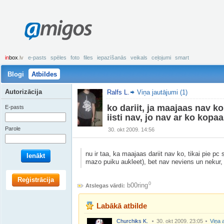
amigos
in
box
.lv
e-pasts
spēles
foto
files
iepazīšanās
veikals
ceļojumi
smart
Blogi
Atbildes
Autorizācija
Ralfs L.
Viņa jautājumi (1)
ko dariit, ja maajaas nav ko d
E-pasts
iisti nav, jo nav ar ko kopaa
Parole
30. okt 2009. 14:56
nu ir taa, ka maajaas dariit nav ko, tikai pie pc
Ienākt
mazo puiku aukleet), bet nav neviens un nekur,
Reģistrācija
0
b00ring
Atslegas vārdi:
Labākā atbilde
Churchiks K.
30. okt 2009. 23:05
Viņa 