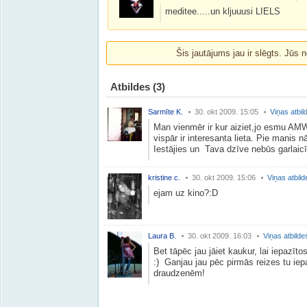
meditee.....un kljuuusi LIELS
Šis jautājums jau ir slēgts. Jūs n
Atbildes
(3)
Sarmīte K.
30. okt 2009. 15:05
Viņas atbil
Man vienmēr ir kur aiziet,jo esmu AM
vispār ir interesanta lieta. Pie manis 
Iestājies un Tava dzīve nebūs garlaic
kristine c.
30. okt 2009. 15:06
Viņas atbild
ejam uz kino?:D
Laura B.
30. okt 2009. 16:03
Viņas atbilde
Bet tāpēc jau jāiet kaukur, lai iepazīt
:) Ganjau jau pēc pirmās reizes tu ie
draudzenēm!