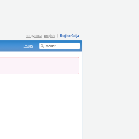
по-русски
english
Reģistrācija
Palīgs