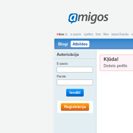
amigos
in
box
.lv
e-pasts
spēles
foto
files
iepazīšanās
v
Blogi
Atbildes
Autorizācija
Kļūda!
E-pasts
Dzēsts profils
Parole
Ienākt
Reģistrācija