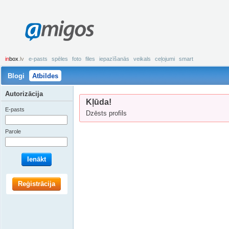
amigos
in
box
.lv
e-pasts
spēles
foto
files
iepazīšanās
veikals
ceļojumi
smart
Blogi
Atbildes
Autorizācija
Kļūda!
E-pasts
Dzēsts profils
Parole
Ienākt
Reģistrācija