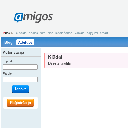
amigos
in
box
.lv
e-pasts
spēles
foto
files
iepazīšanās
veikals
ceļojumi
smart
Blogi
Atbildes
Autorizācija
Kļūda!
E-pasts
Dzēsts profils
Parole
Ienākt
Reģistrācija