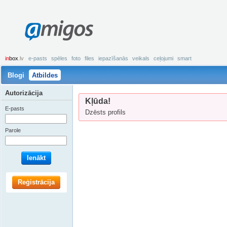
amigos
in
box
.lv
e-pasts
spēles
foto
files
iepazīšanās
veikals
ceļojumi
smart
Blogi
Atbildes
Autorizācija
Kļūda!
E-pasts
Dzēsts profils
Parole
Ienākt
Reģistrācija