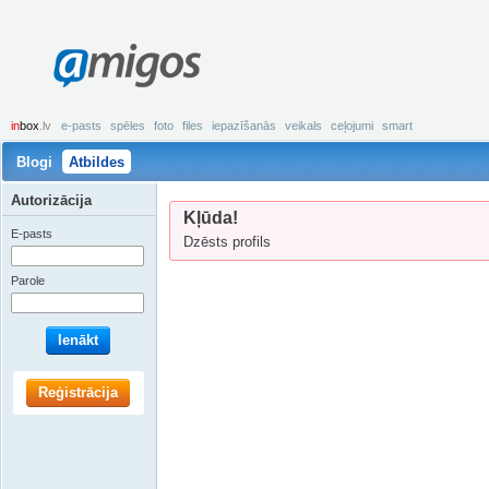
amigos
in
box
.lv
e-pasts
spēles
foto
files
iepazīšanās
veikals
ceļojumi
smart
Blogi
Atbildes
Autorizācija
Kļūda!
E-pasts
Dzēsts profils
Parole
Ienākt
Reģistrācija