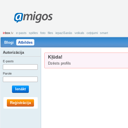
amigos
in
box
.lv
e-pasts
spēles
foto
files
iepazīšanās
veikals
ceļojumi
smart
Blogi
Atbildes
Autorizācija
Kļūda!
E-pasts
Dzēsts profils
Parole
Ienākt
Reģistrācija