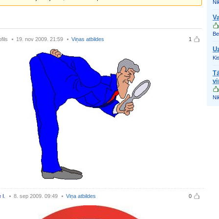
Nik
Va
Be
fils
19. nov 2009. 21:59
Viņas atbildes
1
Uz
Ki
Tā
vi
Nik
 I.
8. sep 2009. 09:49
Viņa atbildes
0