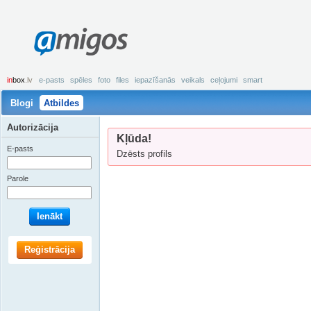
amigos
in
box
.lv
e-pasts
spēles
foto
files
iepazīšanās
veikals
ceļojumi
smart
Blogi
Atbildes
Autorizācija
Kļūda!
E-pasts
Dzēsts profils
Parole
Ienākt
Reģistrācija