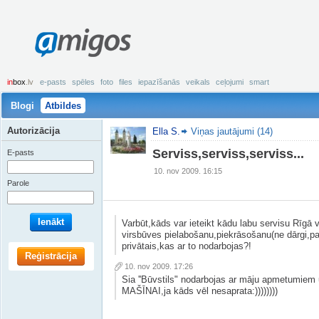
amigos
in
box
.lv
e-pasts
spēles
foto
files
iepazīšanās
veikals
ceļojumi
smart
Blogi
Atbildes
Autorizācija
Ella S.
Viņas jautājumi (14)
Serviss,serviss,serviss...
E-pasts
10. nov 2009. 16:15
Parole
Ienākt
Varbūt,kāds var ieteikt kādu labu servisu Rīgā v
virsbūves pielabošanu,piekrāsošanu(ne dārgi,par
privātais,kas ar to nodarbojas?!
Reģistrācija
10. nov 2009. 17:26
Sia ''Būvstils" nodarbojas ar māju apmetumie
MAŠĪNAI,ja kāds vēl nesaprata:))))))))