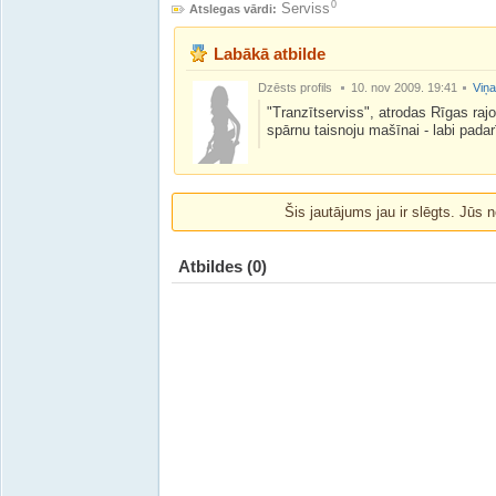
0
Serviss
Atslegas vārdi:
Labākā atbilde
Dzēsts profils
10. nov 2009. 19:41
Viņa
"Tranzītserviss", atrodas Rīgas raj
spārnu taisnoju mašīnai - labi padar
Šis jautājums jau ir slēgts. Jūs n
Atbildes
(0)