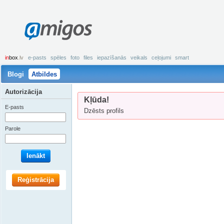
amigos
in
box
.lv
e-pasts
spēles
foto
files
iepazīšanās
veikals
ceļojumi
smart
Blogi
Atbildes
Autorizācija
Kļūda!
E-pasts
Dzēsts profils
Parole
Ienākt
Reģistrācija