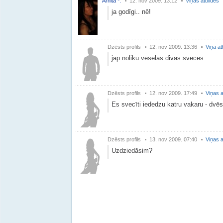
Arnita *.
12. nov 2009. 13:12
Viņas atbildes
ja godīgi.. nē!
Dzēsts profils
12. nov 2009. 13:36
Viņa at
jap noliku veselas divas sveces
Dzēsts profils
12. nov 2009. 17:49
Viņas a
Es svecīti iededzu katru vakaru - dvē
Dzēsts profils
13. nov 2009. 07:40
Viņas a
Uzdziedāsim?