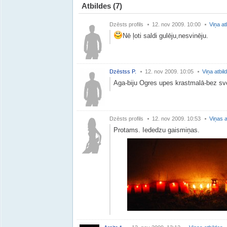
Atbildes
(7)
Dzēsts profils
12. nov 2009. 10:00
Viņa at
Nē ļoti saldi gulēju,nesvinēju.
Dzēstss P.
12. nov 2009. 10:05
Viņa atbil
Aga-biju Ogres upes krastmalā-bez sve
Dzēsts profils
12. nov 2009. 10:53
Viņas a
Protams. Iededzu gaismiņas.