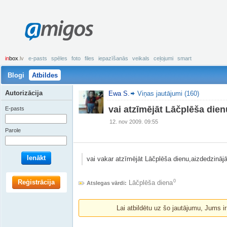
amigos
in
box
.lv
e-pasts
spēles
foto
files
iepazīšanās
veikals
ceļojumi
smart
Blogi
Atbildes
Autorizācija
Ewa S.
Viņas jautājumi (160)
vai atzīmējāt Lāčplēša die
E-pasts
12. nov 2009. 09:55
Parole
Ienākt
vai vakar atzīmējāt Lāčplēša dienu,aizdedzinājāt
Reģistrācija
0
Lāčplēša diena
Atslegas vārdi:
Lai atbildētu uz šo jautājumu, Jums i