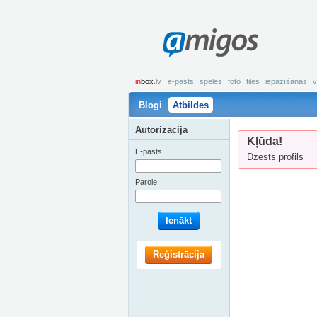
amigos
in
box
.lv
e-pasts
spēles
foto
files
iepazīšanās
v
Blogi
Atbildes
Autorizācija
Kļūda!
E-pasts
Dzēsts profils
Parole
Ienākt
Reģistrācija