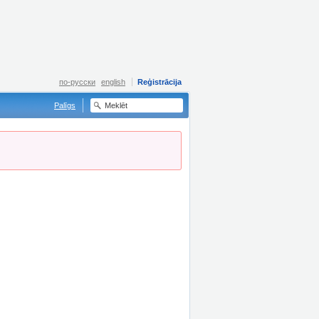
по-русски
english
Reģistrācija
Palīgs