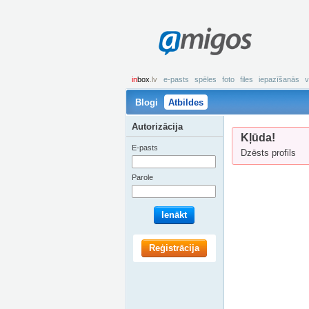
amigos
in
box
.lv
e-pasts
spēles
foto
files
iepazīšanās
v
Blogi
Atbildes
Autorizācija
Kļūda!
E-pasts
Dzēsts profils
Parole
Ienākt
Reģistrācija