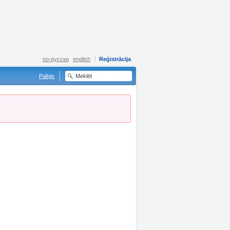
по-русски
english
Reģistrācija
Palīgs