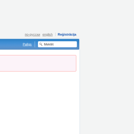
по-русски
english
Reģistrācija
Palīgs