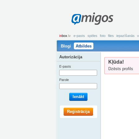
amigos
in
box
.lv
e-pasts
spēles
foto
files
iepazīšanās
v
Blogi
Atbildes
Autorizācija
Kļūda!
E-pasts
Dzēsts profils
Parole
Ienākt
Reģistrācija