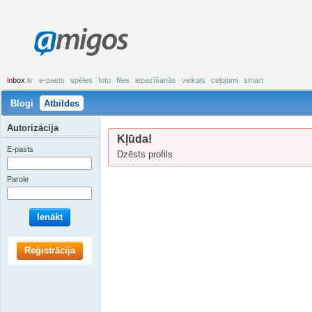
amigos
in
box
.lv
e-pasts
spēles
foto
files
iepazīšanās
veikals
ceļojumi
smart
Blogi
Atbildes
Autorizācija
Kļūda!
E-pasts
Dzēsts profils
Parole
Ienākt
Reģistrācija