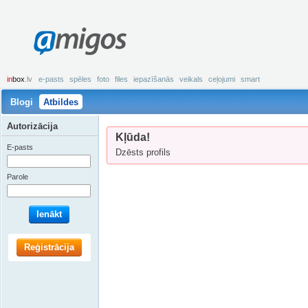
amigos
in
box
.lv
e-pasts
spēles
foto
files
iepazīšanās
veikals
ceļojumi
smart
Blogi
Atbildes
Autorizācija
Kļūda!
E-pasts
Dzēsts profils
Parole
Ienākt
Reģistrācija