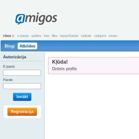
amigos
in
box
.lv
e-pasts
spēles
foto
files
iepazīšanās
veikals
ceļojumi
smart
Blogi
Atbildes
Autorizācija
Kļūda!
E-pasts
Dzēsts profils
Parole
Ienākt
Reģistrācija