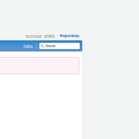
по-русски
english
Reģistrācija
Palīgs