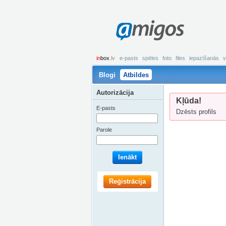
amigos
in
box
.lv
e-pasts
spēles
foto
files
iepazīšanās
v
Blogi
Atbildes
Autorizācija
Kļūda!
E-pasts
Dzēsts profils
Parole
Ienākt
Reģistrācija