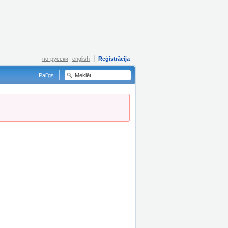
по-русски
english
Reģistrācija
Palīgs