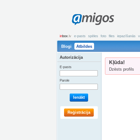
amigos
in
box
.lv
e-pasts
spēles
foto
files
iepazīšanās
v
Blogi
Atbildes
Autorizācija
Kļūda!
E-pasts
Dzēsts profils
Parole
Ienākt
Reģistrācija