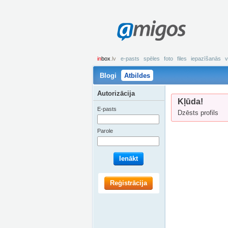
amigos
in
box
.lv
e-pasts
spēles
foto
files
iepazīšanās
v
Blogi
Atbildes
Autorizācija
Kļūda!
E-pasts
Dzēsts profils
Parole
Ienākt
Reģistrācija