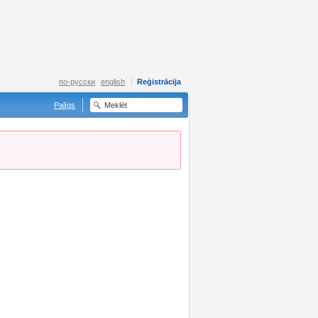
по-русски
english
Reģistrācija
Palīgs