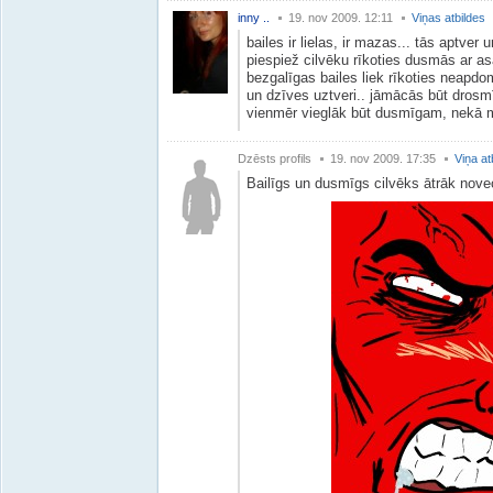
inny ..
19. nov 2009. 12:11
Viņas atbildes
bailes ir lielas, ir mazas... tās aptver 
piespiež cilvēku rīkoties dusmās ar asa
bezgalīgas bailes liek rīkoties neapd
un dzīves uztveri.. jāmācās būt dros
vienmēr vieglāk būt dusmīgam, nekā 
Dzēsts profils
19. nov 2009. 17:35
Viņa at
Bailīgs un dusmīgs cilvēks ātrāk nove