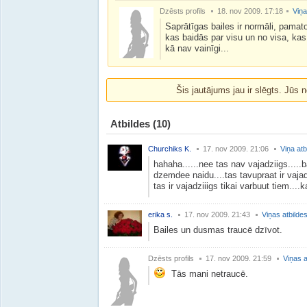
Dzēsts profils
18. nov 2009. 17:18
Viņa
Saprātīgas bailes ir normāli, pamato
kas baidās par visu un no visa, ka
kā nav vainīgi...
Šis jautājums jau ir slēgts. Jūs n
Atbildes
(10)
Churchiks K.
17. nov 2009. 21:06
Viņa atb
hahaha......nee tas nav vajadziigs.....
dzemdee naidu....tas tavupraat ir vajad
tas ir vajadziiigs tikai varbuut tiem....
erika s.
17. nov 2009. 21:43
Viņas atbilde
Bailes un dusmas traucē dzīvot.
Dzēsts profils
17. nov 2009. 21:59
Viņas a
Tās mani netraucē.