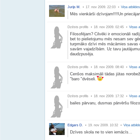
Jurijs M.
17. nov 2009. 22:03
Viņa atbildes
Mēs vienkārši dzīvojam!!!!Un priecājami
Dzēsts profils
18. nov 2009. 02:45
Viņas a
Filosofējam? Cilvēki ir emocionāli radīj
bet to pielietojumu mēs nesam sev gēn
turpmāko dzīvi mēs mācāmies savas emo
savām vajadzībām. Uz tavu jautājumu n
daudzpusēja.
Dzēsts profils
18. nov 2009. 08:40
Viņas a
Cenšos maksimāli tādas jūtas norobež
"baro "dvēseli.
Dzēsts profils
18. nov 2009. 17:32
Viņas a
bailes pārvaru, dusmas pārvēršu filoz
Edgars D.
19. nov 2009. 10:32
Viņa atbild
Dzīves skola ne to vien iemācīs...