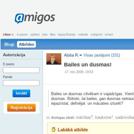
amigos
in
box
.lv
e-pasts
spēles
foto
files
iepazīšanās
veikals
ceļojumi
smart
Blogi
Atbildes
Autorizācija
Aļoša R.
Viņas jautājumi (151)
Bailes un dusmas!
E-pasts
17. nov 2009. 19:53
Parole
Ienākt
Bailes un dusmas cilvēkam ir vajadzīgas. Vienīg
dusmas. Būtiski, lai bailes, gan dusmas netrauc
iepazīstat, definējat un mācaties izturēt?
Reģistrācija
8
2
mācības
,
trauksme
,
sadzīvošan
Atslegas vārdi:
Labākā atbilde