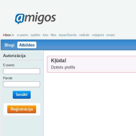
amigos
in
box
.lv
e-pasts
spēles
foto
files
iepazīšanās
veikals
ceļojumi
smart
Blogi
Atbildes
Autorizācija
Kļūda!
E-pasts
Dzēsts profils
Parole
Ienākt
Reģistrācija