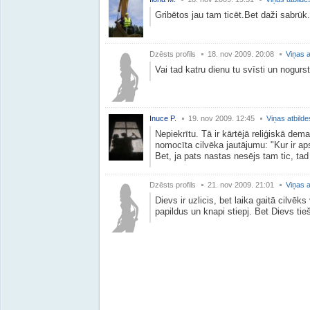
Gribētos jau tam ticēt.Bet daži sabrūk.
Dzēsts profils
18. nov 2009. 20:08
Viņas a
Vai tad katru dienu tu svīsti un nogu
Inuce P.
19. nov 2009. 12:45
Viņas atbilde
Nepiekrītu. Tā ir kārtējā reliģiskā dema
nomocīta cilvēka jautājumu: "Kur ir ap
Bet, ja pats nastas nesējs tam tic, tad
Dzēsts profils
21. nov 2009. 21:01
Viņas a
Dievs ir uzlicis, bet laika gaitā cilvēk
papildus un knapi stiepj. Bet Dievs tie