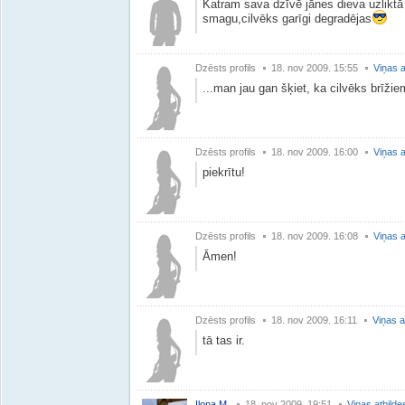
Katram sava dzīvē jānes dieva uzliktā 
smagu,cilvēks garīgi degradējas
Dzēsts profils
18. nov 2009. 15:55
Viņas a
...man jau gan šķiet, ka cilvēks brīži
Dzēsts profils
18. nov 2009. 16:00
Viņas a
piekrītu!
Dzēsts profils
18. nov 2009. 16:08
Viņas a
Āmen!
Dzēsts profils
18. nov 2009. 16:11
Viņas a
tā tas ir.
Ilona M.
18. nov 2009. 19:51
Viņas atbilde