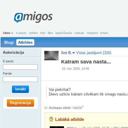
amigos
in
box
.lv
e-pasts
spēles
foto
files
iepazīšanās
veikals
ceļojumi
smart
Blogi
Atbildes
Autorizācija
Ilze B.
Viņas jautājumi (316)
Katram sava nasta...
E-pasts
18. nov 2009. 14:46
Parole
Ienākt
Vai piekrītat?
Dievs uzlicis katram cilvēkam tik smagu nastu,c
Reģistrācija
0
nasta
Atslegas vārdi:
Labākā atbilde