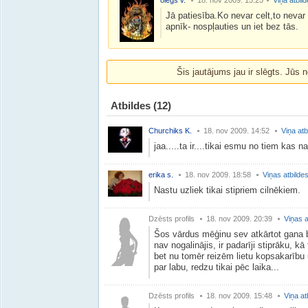
olegs v.
18. nov 2009. 15:25
Viņa atbil
Jā patiesība.Ko nevar celt,to nevar
apnīk- nospļauties un iet bez tās.
Šis jautājums jau ir slēgts. Jūs n
Atbildes
(12)
Churchiks K.
18. nov 2009. 14:52
Viņa atb
jaa.....ta ir....tikai esmu no tiem kas n
erika s.
18. nov 2009. 18:58
Viņas atbilde
Nastu uzliek tikai stipriem cilnēkiem.
Dzēsts profils
18. nov 2009. 20:39
Viņas a
Šos vārdus mēģinu sev atkārtot gana bi
nav nogalinājis, ir padarīji stiprāku, kā
bet nu tomēr reizēm lietu kopsakarību 
par labu, redzu tikai pēc laika...
Dzēsts profils
18. nov 2009. 15:48
Viņa at