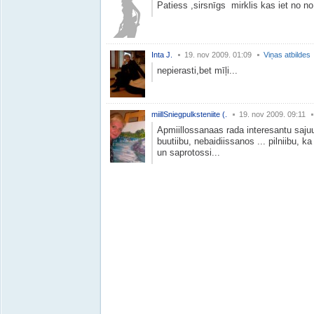
Patiess ,sirsnīgs mirklis kas iet no no 
Inta J.
19. nov 2009. 01:09
Viņas atbildes
nepierasti,bet mīļi...
miillSniegpulksteniite (.
19. nov 2009. 09:11
Apmiillossanaas rada interesantu sajuut
buutiibu, nebaidiissanos ... pilniibu, 
un saprotossi...