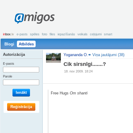
amigos
in
box
.lv
e-pasts
spēles
foto
files
iepazīšanās
veikals
ceļojumi
smart
Blogi
Atbildes
Autorizācija
Yogananda O.
Viņa jautājumi (38)
Cik sirsnīgi.......?
E-pasts
18. nov 2009. 18:24
Parole
Ienākt
Free Hugs
Om shanti
Reģistrācija