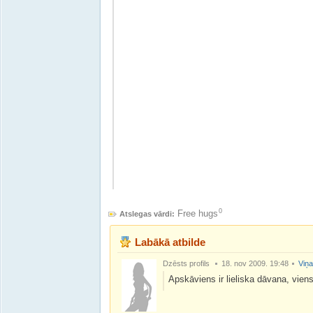
0
Free hugs
Atslegas vārdi:
Labākā atbilde
Dzēsts profils
18. nov 2009. 19:48
Viņa
Apskāviens ir lieliska dāvana, vien