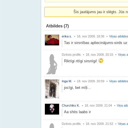
Šis jautājums jau ir slēgts. Jūs n
Atbildes
(7)
erika s.
18. nov 2009. 18:36
Viņas atbilde
Tas ir sirsnības apliecinājums-sirds u
Dzēsts profils
18. nov 2009. 20:15
Viņas a
Riktīgi ritīgi sirsnīgi!
Inga M.
18. nov 2009. 20:59
Viņas atbilde
jocīgi, bet mīļi...
Churchiks K.
18. nov 2009. 21:04
Viņa atb
Aa shits laabs ir
Dzēsts profils
18. nov 2009. 21:52
Viņas a