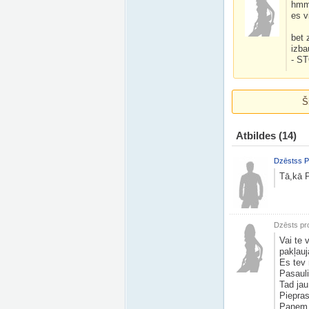
hmm.
es v
bet 
izba
- ST
Š
Atbildes
(14)
Dzēstss P
Tā,kā P
Dzēsts pro
Vai te 
pakļauj
Es tev
Pasauli
Tad jau
Pieprasī
Paņem 