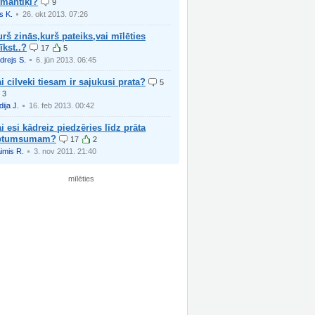
omantiķi?
9
is K.
26. okt 2013. 07:26
rš zinās,kurš pateiks,vai mīlēties
īkst..?
17
5
drejs S.
6. jūn 2013. 06:45
i cilveki tiesam ir sajukusi prata?
5
3
dija J.
16. feb 2013. 00:42
i esi kādreiz piedzēries līdz prāta
ptumsumam?
17
2
imis R.
3. nov 2011. 21:40
mīlēties