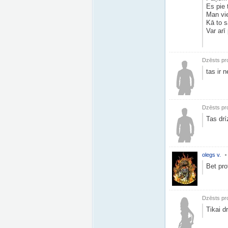
Es pie 
Man vi
Kā to s
Var arī
Dzēsts pro
tas ir n
Dzēsts pro
Tas drí
olegs v.
Bet pro
Dzēsts pro
Tikai d