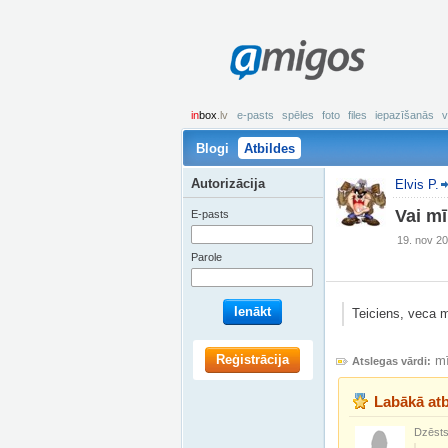
amigos
in
box
.lv
e-pasts
spēles
foto
files
iepazīšanās
v
Blogi
Atbildes
Autorizācija
Elvis P.
Vai mī
E-pasts
19. nov 20
Parole
Ienākt
Teiciens, veca m
Reģistrācija
mī
Atslegas vārdi:
Labākā atb
Dzēsts 