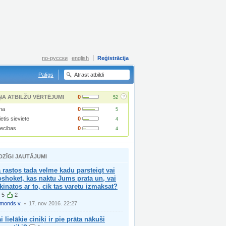
по-русски
english
Reģistrācija
Palīgs
?
ŅA ATBILŽU VĒRTĒJUMI
0
52
na
0
5
ietis sieviete
0
4
iecibas
0
4
DZĪGI JAUTĀJUMI
 rastos tada velme kadu parsteigt vai
shoket, kas naktu Jums prata un, vai
kinatos ar to, cik tas varetu izmaksat?
5
2
imonds v.
17. nov 2016. 22:27
i lielākie ciniķi ir pie prāta nākuši