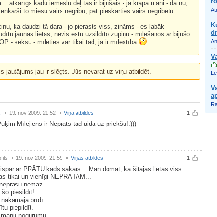
r
.. atkarīgs kādu iemeslu dēļ tas ir bijušais - ja krāpa mani - da nu,
At
ienkārši to miesu vairs negribu, pat pieskarties vairs negribētu...
Ku
zinu, ka daudzi tā dara - jo pierasts viss, zināms - es labāk
dr
udītu jaunas lietas, nevis ēstu uzsildīto zupiņu - mīlēšanos ar bijušo
OP - seksu - mīlēties var tikai tad, ja ir mīlestība
An
Va
is jautājums jau ir slēgts. Jūs nevarat uz viņu atbildēt.
Le
Va
a
Ra
.
19. nov 2009. 21:52
Viņa atbildes
1
ūķim Mīlējiens ir Neprāts-tad aidā-uz priekšu!:)))
fils
19. nov 2009. 21:59
Viņas atbildes
1
vispār ar PRĀTU kāds sakars... Man domāt, ka šitajās lietās viss
as tikai un vienīgi NEPRĀTAM...
 neprasu nemaz
 šo piesildīt!
 nākamajā brīdī
tu piepildīt.
manu nogurumu,