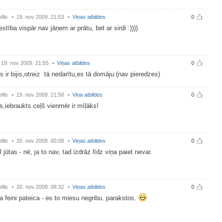
fils
19. nov 2009. 21:53
Viņas atbildes
0
stība vispār nav jāņem ar prātu, bet ar sirdi :))))
19. nov 2009. 21:55
Viņas atbildes
0
is ir bijis,otreiz tā nedarītu,es tā domāju.(nav pieredzes)
fils
19. nov 2009. 21:58
Viņa atbildes
0
,iebraukts ceļš vienmēr ir mīļāks!
fils
20. nov 2009. 00:08
Viņas atbildes
0
l jūtas - nē, ja to nav, tad izdrāz līdz viņa paiet nevar.
fils
20. nov 2009. 08:32
Viņas atbildes
0
da feini pateica - es to miesu negribu. parakstos.