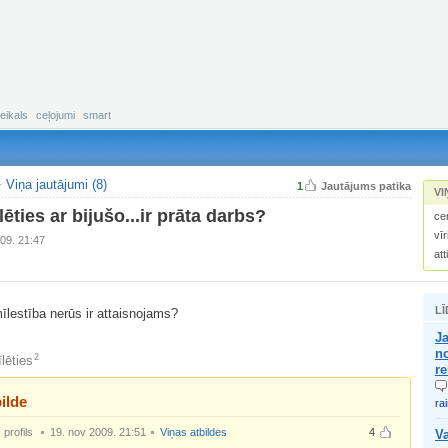
eikals
ceļojumi
smart
Viņa jautājumi (8)
1
Jautājums patika
VI
lēties ar bijušo...ir prāta darbs?
ce
vīr
09. 21:47
att
LĪ
īlestība nerūs ir attaisnojams?
Ja
no
2
lēties
re
ilde
ra
profils
19. nov 2009. 21:51
Viņas atbildes
4
Va