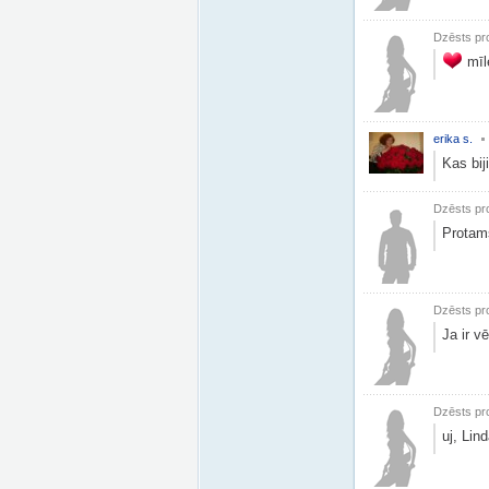
Dzēsts pro
mīle
erika s.
Kas bij
Dzēsts pro
Protams
Dzēsts pro
Ja ir vē
Dzēsts pro
uj, Lin