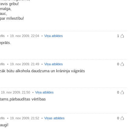
tevis gribu!
enalga,
auc,
 par mīlestību!
fils
19. nov 2009. 22:04
Viņa atbildes
1
eprāts.
fils
19. nov 2009. 21:49
Viņa atbildes
0
zák bútu alkohola daudzuma un kráninja vájpráts
19. nov 2009. 21:50
Viņa atbildes
0
tams,pārbaudītas vērtības
fils
19. nov 2009. 21:52
Viņas atbildes
0
raugi!