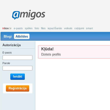
amigos
in
box
.lv
e-pasts
spēles
foto
files
iepazīšanās
veikals
ceļojumi
smart
Blogi
Atbildes
Autorizācija
Kļūda!
E-pasts
Dzēsts profils
Parole
Ienākt
Reģistrācija