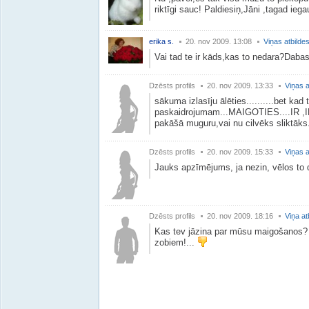
riktīgi sauc! Paldiesiņ,Jāni ,tagad ieg
erika s.
20. nov 2009. 13:08
Viņas atbilde
Vai tad te ir kāds,kas to nedara?Daba
Dzēsts profils
20. nov 2009. 13:33
Viņas a
sākuma izlasīju ālēties..........bet kad t
paskaidrojumam...MAIGOTIES....IR ,IR
pakāšā muguru,vai nu cilvēks sliktāks..
Dzēsts profils
20. nov 2009. 15:33
Viņas a
Jauks apzīmējums, ja nezin, vēlos to d
Dzēsts profils
20. nov 2009. 18:16
Viņa at
Kas tev jāzina par mūsu maigošanos? Pa
zobiem!...