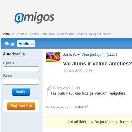
amigos
in
box
.lv
e-pasts
spēles
foto
files
iepazīšanās
veikals
ceļojumi
smart
Blogi
Atbildes
Autorizācija
Jānis A.
Viņa jautājumi (1127)
Vai Jums ir vēlme āmēties?
E-pasts
20. nov 2009. 10:29
Parole
20. nov 2009. 10:34
Ienākt
Tas būtu kaut kas līdzīgs vārdam maigoties.
Reģistrācija
1
kotyns
Atslegas vārdi:
Lai atbildētu uz šo jautājumu, Jums i