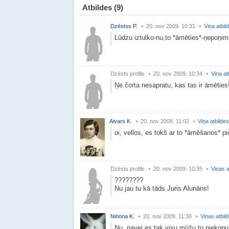
Atbildes
(9)
Dzēstss P.
20. nov 2009. 10:31
Viņa atbil
Lūdzu iztulko-nu,to *āmēties*-ņepoņima
Dzēsts profils
20. nov 2009. 10:34
Viņa at
Ņe čorta nesapratu, kas tas ir āmēties
Aivars K.
20. nov 2009. 11:02
Viņa atbildes
oi, vellos, es tokš ar to *āmēšanos* p
Dzēsts profils
20. nov 2009. 10:35
Viņas a
????????
Nu jau tu kā tāds Juris Alunāns!
Ninona K.
20. nov 2009. 11:30
Viņas atbil
Nu ,pavei,es tak visu mūžu to piekopu