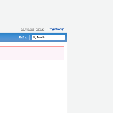
по-русски
english
Reģistrācija
Palīgs