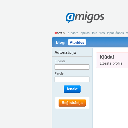
amigos
in
box
.lv
e-pasts
spēles
foto
files
iepazīšanās
v
Blogi
Atbildes
Autorizācija
Kļūda!
E-pasts
Dzēsts profils
Parole
Ienākt
Reģistrācija