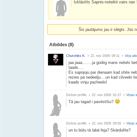
Izklāstīts Sapnis-noteikti vairs nav 
Šis jautājums jau ir slēgts. Jūs n
Atbildes
(8)
Churchiks K.
22. nov 2009. 09:11
Viņa atb
jaa jaaa........ja godiig mans neliels bet 
taads.....
Es sapnjoju par dienaam kad shite neb
rezies pa nedeelju....un kad cilveeki t
kaads vinju pazheelo!
Dzēsts profils
22. nov 2009. 01:27
Viņas a
Tā jau tagad i pavēstīšu?
Dzēsts profils
22. nov 2009. 09:55
Viņas a
un tu būtu tā labā feja? Skārdulīte?