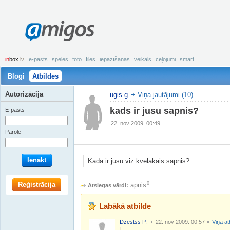
amigos
in
box
.lv
e-pasts
spēles
foto
files
iepazīšanās
veikals
ceļojumi
smart
Blogi
Atbildes
Autorizācija
ugis g.
Viņa jautājumi (10)
kads ir jusu sapnis?
E-pasts
22. nov 2009. 00:49
Parole
Ienākt
Kada ir jusu viz kvelakais sapnis?
Reģistrācija
0
apnis
Atslegas vārdi:
Labākā atbilde
Dzēstss P.
22. nov 2009. 00:57
Viņa at