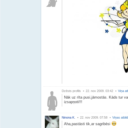
Dzēsts profils
22. nov 2009. 03:42
Viņa at
Nāk uz rīta pusi,jāmostās. Kāds tur va
izsapņoti!!!
Ninona K.
22. nov 2009. 07:58
Viņas atbil
Aha,pastāsti tik,ar sagribēsi