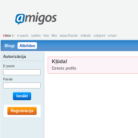
amigos
in
box
.lv
e-pasts
spēles
foto
files
iepazīšanās
veikals
ceļojumi
smart
Blogi
Atbildes
Autorizācija
Kļūda!
E-pasts
Dzēsts profils
Parole
Ienākt
Reģistrācija