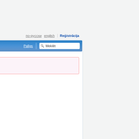
по-русски
english
Reģistrācija
Palīgs