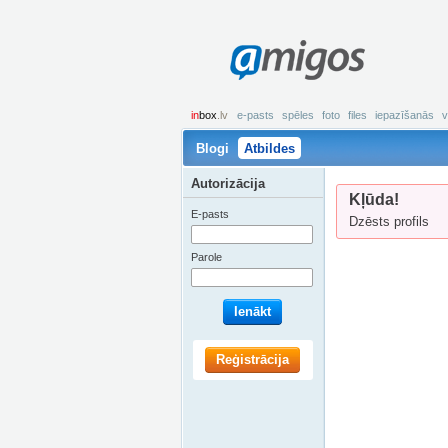
amigos
in
box
.lv
e-pasts
spēles
foto
files
iepazīšanās
v
Blogi
Atbildes
Autorizācija
Kļūda!
E-pasts
Dzēsts profils
Parole
Ienākt
Reģistrācija