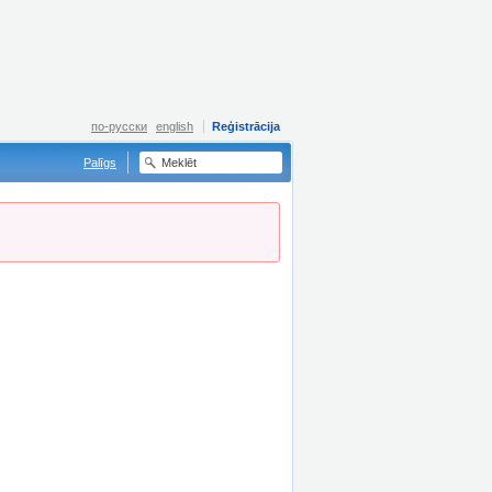
по-русски
english
Reģistrācija
Palīgs