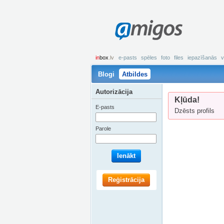
amigos
in
box
.lv
e-pasts
spēles
foto
files
iepazīšanās
v
Blogi
Atbildes
Autorizācija
Kļūda!
E-pasts
Dzēsts profils
Parole
Ienākt
Reģistrācija