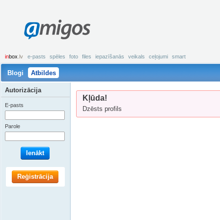
amigos
in
box
.lv
e-pasts
spēles
foto
files
iepazīšanās
veikals
ceļojumi
smart
Blogi
Atbildes
Autorizācija
Kļūda!
E-pasts
Dzēsts profils
Parole
Ienākt
Reģistrācija