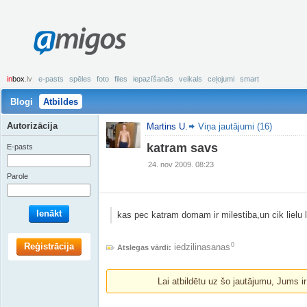
amigos
in
box
.lv
e-pasts
spēles
foto
files
iepazīšanās
veikals
ceļojumi
smart
Blogi
Atbildes
Autorizācija
Martins U.
Viņa jautājumi (16)
katram savs
E-pasts
24. nov 2009. 08:23
Parole
Ienākt
kas pec katram domam ir milestiba,un cik lielu 
Reģistrācija
0
iedzilinasanas
Atslegas vārdi:
Lai atbildētu uz šo jautājumu, Jums i