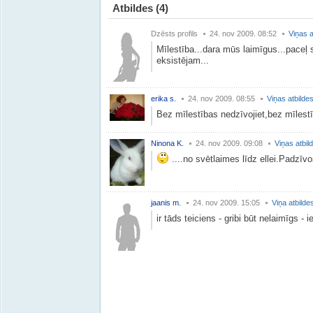
Atbildes
(4)
Dzēsts profils
24. nov 2009. 08:52
Viņas a
Mīlestība...dara mūs laimīgus...paceļ
eksistējam...
erika s.
24. nov 2009. 08:55
Viņas atbilde
Bez mīlestības nedzīvojiet,bez mīlestī
Ninona K.
24. nov 2009. 09:08
Viņas atbil
....no svētlaimes līdz ellei.Padzīvo
jaanis m.
24. nov 2009. 15:05
Viņa atbilde
ir tāds teiciens - gribi būt nelaimīgs - i