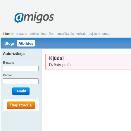
amigos
in
box
.lv
e-pasts
spēles
foto
files
iepazīšanās
veikals
ceļojumi
smart
Blogi
Atbildes
Autorizācija
Kļūda!
E-pasts
Dzēsts profils
Parole
Ienākt
Reģistrācija