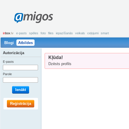
amigos
in
box
.lv
e-pasts
spēles
foto
files
iepazīšanās
veikals
ceļojumi
smart
Blogi
Atbildes
Autorizācija
Kļūda!
E-pasts
Dzēsts profils
Parole
Ienākt
Reģistrācija