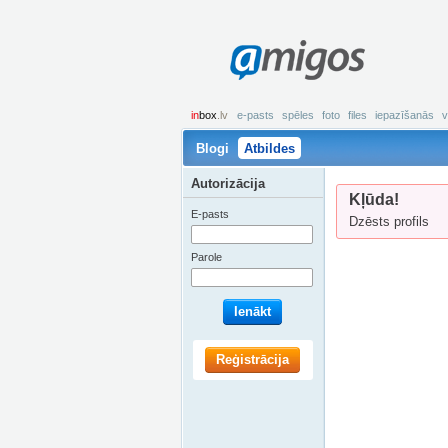
amigos
in
box
.lv
e-pasts
spēles
foto
files
iepazīšanās
v
Blogi
Atbildes
Autorizācija
Kļūda!
E-pasts
Dzēsts profils
Parole
Ienākt
Reģistrācija