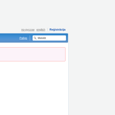
по-русски
english
Reģistrācija
Palīgs