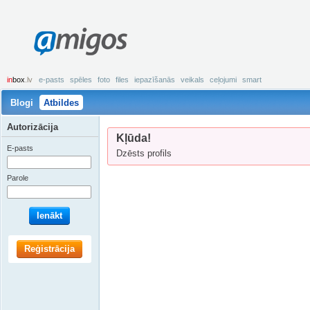
amigos
in
box
.lv
e-pasts
spēles
foto
files
iepazīšanās
veikals
ceļojumi
smart
Blogi
Atbildes
Autorizācija
Kļūda!
E-pasts
Dzēsts profils
Parole
Ienākt
Reģistrācija