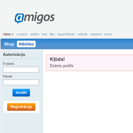
amigos
in
box
.lv
e-pasts
spēles
foto
files
iepazīšanās
veikals
ceļojumi
smart
Blogi
Atbildes
Autorizācija
Kļūda!
E-pasts
Dzēsts profils
Parole
Ienākt
Reģistrācija