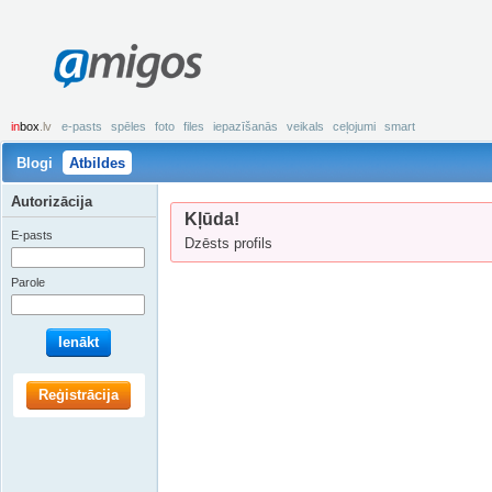
amigos
in
box
.lv
e-pasts
spēles
foto
files
iepazīšanās
veikals
ceļojumi
smart
Blogi
Atbildes
Autorizācija
Kļūda!
E-pasts
Dzēsts profils
Parole
Ienākt
Reģistrācija