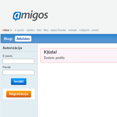
amigos
in
box
.lv
e-pasts
spēles
foto
files
iepazīšanās
veikals
ceļojumi
smart
Blogi
Atbildes
Autorizācija
Kļūda!
E-pasts
Dzēsts profils
Parole
Ienākt
Reģistrācija