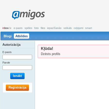
amigos
in
box
.lv
e-pasts
spēles
foto
files
iepazīšanās
veikals
ceļojumi
smart
Blogi
Atbildes
Autorizācija
Kļūda!
E-pasts
Dzēsts profils
Parole
Ienākt
Reģistrācija