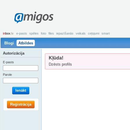
amigos
in
box
.lv
e-pasts
spēles
foto
files
iepazīšanās
veikals
ceļojumi
smart
Blogi
Atbildes
Autorizācija
Kļūda!
E-pasts
Dzēsts profils
Parole
Ienākt
Reģistrācija