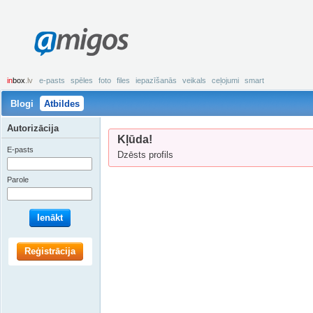
amigos
in
box
.lv
e-pasts
spēles
foto
files
iepazīšanās
veikals
ceļojumi
smart
Blogi
Atbildes
Autorizācija
Kļūda!
E-pasts
Dzēsts profils
Parole
Ienākt
Reģistrācija