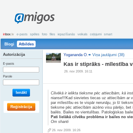
amigos
in
box
.lv
e-pasts
spēles
foto
files
iepazīšanās
veikals
ceļojumi
smart
Blogi
Atbildes
Autorizācija
Yogananda O.
Viņa jautājumi (38)
Kas ir stiprāks - mīlestība v
E-pasts
26. nov 2009. 16:11
Parole
Ienākt
Cilvēkā ir ielikta tieksme pēc attiecībām, kā inst
nianse!!!Kad sievietes tiecas uz attiecībām ar 
par mīlestību es te vispār nerunāju, jo šī tieksm
Reģistrācija
tieksme pēc attiecībām aizēno visu pārējo, be
bailēs. Bailes no vientulības. Patoloģiskas bail
Pati lielākā cilvēku problēma ir bailes no vie
Om shanti
26. nov 2009. 16:26