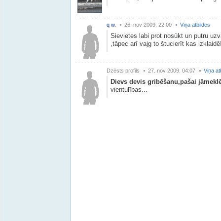
q w.
26. nov 2009. 22:00
Viņa atbildes
Sievietes labi prot nosūkt un putru uzvā
,tāpec arī vajg to štucierīt kas izklaidē
Dzēsts profils
27. nov 2009. 04:07
Viņa at
Dievs devis gribēšanu,pašai jāmekl
vientulības...