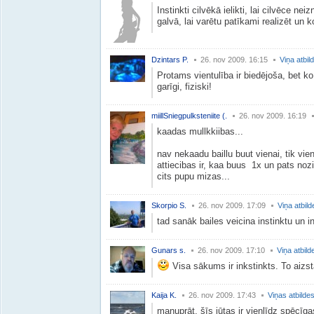
Instinkti cilvēkā ielikti, lai cilvēce nei
galvā, lai varētu patīkami realizēt un ko
Dzintars P.
26. nov 2009. 16:15
Viņa atbil
Protams vientulība ir biedējoša, bet ko
garīgi, fiziski!
miillSniegpulksteniite (.
26. nov 2009. 16:19
kaadas mullkkiibas...
nav nekaadu baillu buut vienai, tik vie
attiecibas ir, kaa buus 1x un pats noz
cits pupu mizas...
Skorpio S.
26. nov 2009. 17:09
Viņa atbild
tad sanāk bailes veicina instinktu un in
Gunars s.
26. nov 2009. 17:10
Viņa atbild
Visa sākums ir inkstinkts. To aizst
Kaija K.
26. nov 2009. 17:43
Viņas atbilde
manuprāt, šīs jūtas ir vienlīdz spēcīga