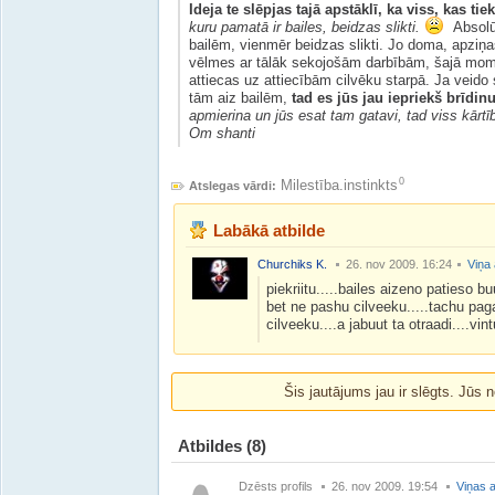
Ideja te slēpjas tajā apstāklī, ka viss, kas tie
kuru pamatā ir bailes, beidzas slikti.
Absolūt
bailēm, vienmēr beidzas slikti. Jo doma, apziņ
vēlmes ar tālāk sekojošām darbībām, šajā mome
attiecas uz attiecībām cilvēku starpā. Ja veido 
tām aiz bailēm,
tad es jūs jau iepriekš brīdin
apmierina un jūs esat tam gatavi, tad viss kārtī
Om shanti
0
Milestība.instinkts
Atslegas vārdi:
Labākā atbilde
Churchiks K.
26. nov 2009. 16:24
Viņa 
piekriitu.....bailes aizeno patieso bu
bet ne pashu cilveeku.....tachu pag
cilveeku....a jabuut ta otraadi....vintu
Šis jautājums jau ir slēgts. Jūs n
Atbildes
(8)
Dzēsts profils
26. nov 2009. 19:54
Viņas a