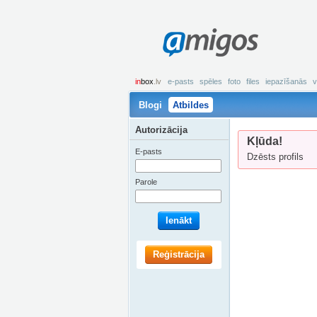
amigos
in
box
.lv
e-pasts
spēles
foto
files
iepazīšanās
v
Blogi
Atbildes
Autorizācija
Kļūda!
E-pasts
Dzēsts profils
Parole
Ienākt
Reģistrācija