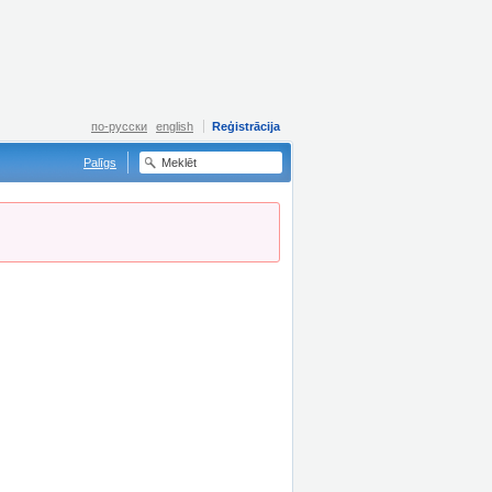
по-русски
english
Reģistrācija
Palīgs