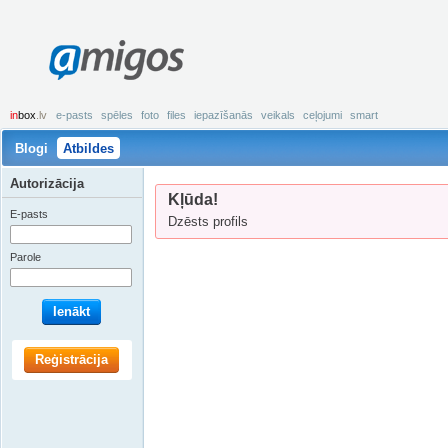
amigos
in
box
.lv
e-pasts
spēles
foto
files
iepazīšanās
veikals
ceļojumi
smart
Blogi
Atbildes
Autorizācija
Kļūda!
E-pasts
Dzēsts profils
Parole
Ienākt
Reģistrācija