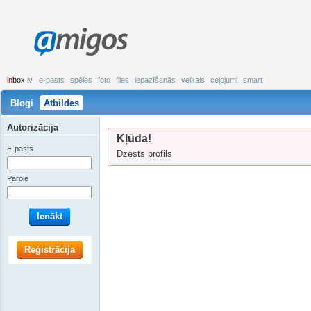
amigos
in
box
.lv
e-pasts
spēles
foto
files
iepazīšanās
veikals
ceļojumi
smart
Blogi
Atbildes
Autorizācija
Kļūda!
E-pasts
Dzēsts profils
Parole
Ienākt
Reģistrācija