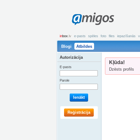
amigos
in
box
.lv
e-pasts
spēles
foto
files
iepazīšanās
v
Blogi
Atbildes
Autorizācija
Kļūda!
E-pasts
Dzēsts profils
Parole
Ienākt
Reģistrācija