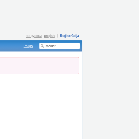
по-русски
english
Reģistrācija
Palīgs